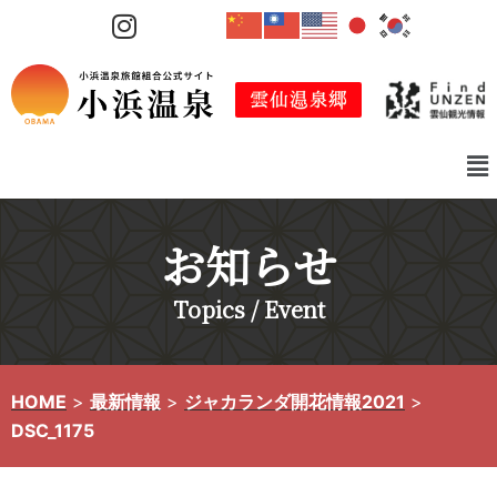
コ
ン
テ
ン
ツ
へ
ス
キ
お知らせ
ッ
プ
Topics / Event
HOME
>
最新情報
>
ジャカランダ開花情報2021
>
DSC_1175