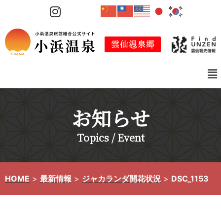
コ
ン
テ
ン
ツ
へ
ス
キ
お知らせ
ッ
プ
Topics / Event
HOME
>
最新情報
>
ジャカランダ開花状況
>
DSC_1153