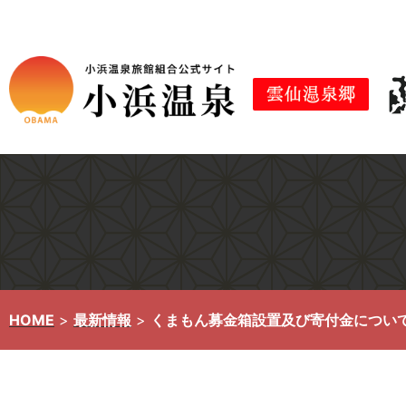
コ
ン
テ
ン
ツ
へ
ス
キ
ッ
プ
HOME
>
最新情報
>
くまもん募金箱設置及び寄付金につい