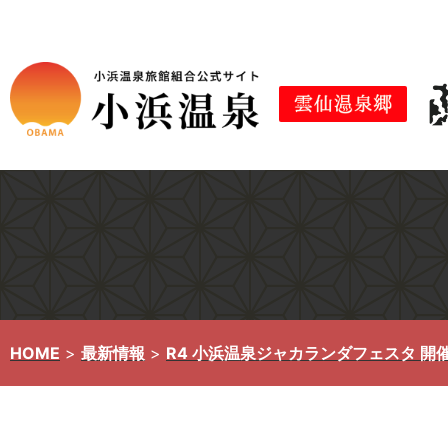
コ
ン
テ
ン
ツ
へ
ス
キ
ッ
プ
HOME
>
最新情報
>
R4 小浜温泉ジャカランダフェスタ 開