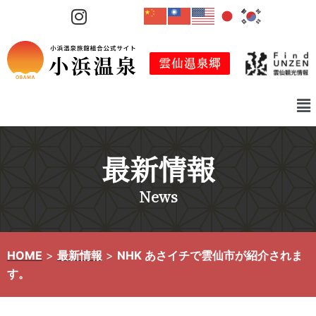
コ
ン
テ
ン
ツ
へ
ス
キ
最新情報
ッ
プ
News
HOME
>
最新情報
>
NHK あさイチで雲仙市が紹介されま
す。