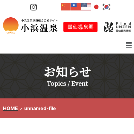
コ
ン
テ
ン
ツ
へ
ス
キ
お知らせ
ッ
プ
Topics / Event
HOME
>
unnamed-file