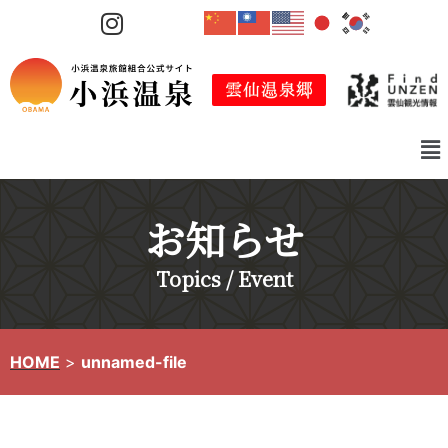
コ
ン
テ
ン
ツ
へ
ス
キ
お知らせ
ッ
プ
Topics / Event
HOME
>
unnamed-file