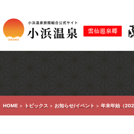
コ
ン
テ
ン
ツ
へ
ス
キ
ッ
プ
HOME
>
トピックス
>
お知らせ/イベント
>
年末年始（20